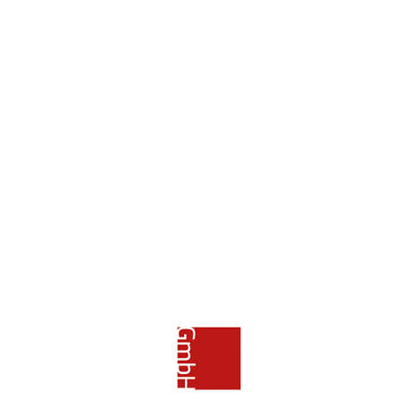
Gussasphaltestrich
Schnell belastbar nach wenigen Stunden – ideal für anspruchsvolle
Bauprojekte.
Mehr erfahren
Jetzt starten
Bereit für Ihren nächsten Boden?
Sprechen Sie mit unseren Estrich-Experten. Wir beraten Sie
persönlich und erstellen Ihnen ein unverbindliches Angebot.
Jetzt anfragen
0911 41 84 272