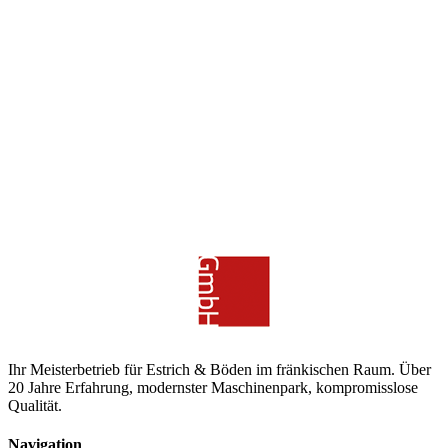
Hochwertiger Estrich mit hoher Festigkeit – fachgerechte
Verarbeitung nach Norm.
Mehr erfahren
Jetzt starten
Bereit für Ihren nächsten Boden?
Sprechen Sie mit unseren Estrich-Experten. Wir beraten Sie
persönlich und erstellen Ihnen ein unverbindliches Angebot.
Jetzt anfragen
0911 41 84 272
Ihr Meisterbetrieb für Estrich & Böden im fränkischen Raum. Über
20 Jahre Erfahrung, modernster Maschinenpark, kompromisslose
Qualität.
Navigation